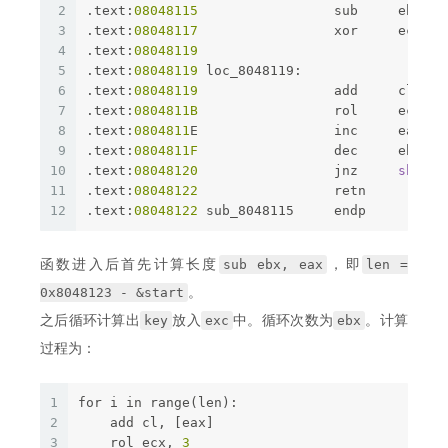
2
.text:
08048115
                 sub     ebx, e
3
.text:
08048117
                 xor     ecx, e
4
.text:
08048119
5
.text:
08048119
 loc_8048119:                  
6
.text:
08048119
                 add     cl, [e
7
.text:
0804811B
                 rol     ecx, 
3
8
.text:
0804811
E                 inc     eax
9
.text:
0804811F
                 dec     ebx
10
.text:
08048120
                 jnz     
short
 
11
.text:
08048122
                 retn
12
.text:
08048122
 sub_8048115     endp
sub ebx, eax
len =
函数进入后首先计算长度
，即
0x8048123 - &start
。
key
exc
ebx
之后循环计算出
放入
中。循环次数为
。计算
过程为：
1
for i in range(len):
2
    add cl, [eax]
3
    rol ecx, 
3