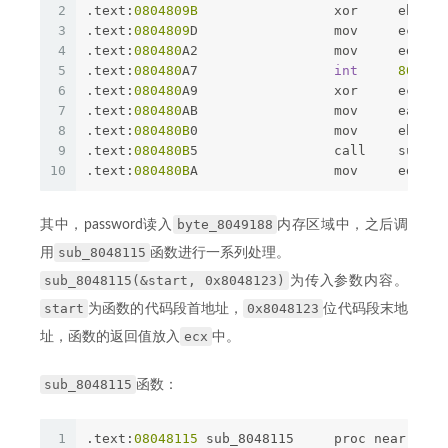
2
.text:
0804809B
                 xor     ebx, e
3
.text:
0804809
D                 mov     ecx, o
4
.text:
080480
A2                 mov     edx, 
3
5
.text:
080480
A7                 
int
80
h   
6
.text:
080480
A9                 xor     ecx, e
7
.text:
080480
AB                 mov     eax, o
8
.text:
080480B
0                 mov     ebx, 
8
9
.text:
080480B
5                 call    sub_80
10
.text:
080480B
A                 mov     edx, e
byte_8049188
其中，password读入
内存区域中，之后调
sub_8048115
用
函数进行一系列处理。
sub_8048115(&start, 0x8048123)
为传入参数内容。
start
0x8048123
为函数的代码段首地址，
位代码段末地
ecx
址，函数的返回值放入
中。
sub_8048115
函数：
1
.text:
08048115
 sub_8048115     proc near     