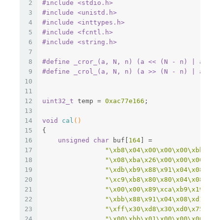
2
#
include
<stdio.h>
3
#
include
<unistd.h>
4
#
include
<inttypes.h>
5
#
include
<fcntl.h>
6
#
include
<string.h>
7
8
#
define
 _cror_(a, N, n) (a 
<< (N - n) | a >> 
9
#
define
 _crol_(a, N, n) (a >> (N - n) | a << 
10
11
12
uint32_t
 temp = 
0xac77e166
;
13
14
void
cal
()
15
{
16
unsigned
char
 buf[
164
] =
17
"\xb8\x04\x00\x00\x00\xbb\x01
18
"\x08\xba\x26\x00\x00\x00\xcd
19
"\xdb\xb9\x88\x91\x04\x08\xba
20
"\xc9\xb8\x80\x80\x04\x08\xbb
21
"\x00\x00\x89\xca\xb9\x19\x00
22
"\xbb\x88\x91\x04\x08\xd1\xca
23
"\xff\x30\xd8\x30\xd0\x75\x1b
24
"\x00\xbb\x01\x00\x00\x00\xb9