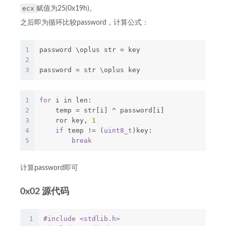
ecx
赋值为25(0x19h)。
之后即为循环比较password，计算公式：
1
password \oplus str = key
2
3
password = str \oplus key
1
for
 i in len:
2
    temp = str[i] ^ password[i]
3
    ror key, 
1
4
if
 temp != (
uint8_t
)key:
5
break
计算password即可
0x02 源代码
1
#
include
<stdlib.h>