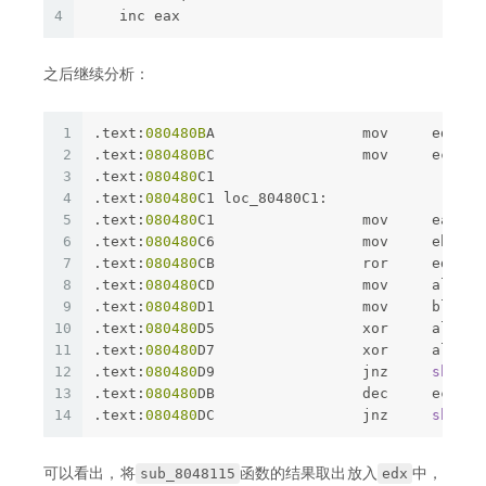
4
    inc eax
之后继续分析：
1
.text:
080480B
A                 mov     edx, e
2
.text:
080480B
C                 mov     ecx, 
1
3
.text:
080480
C1
4
.text:
080480
C1 loc_80480C1:                  
5
.text:
080480
C1                 mov     eax, o
6
.text:
080480
C6                 mov     ebx, o
7
.text:
080480
CB                 ror     edx, 
1
8
.text:
080480
CD                 mov     al, [e
9
.text:
080480
D1                 mov     bl, [e
10
.text:
080480
D5                 xor     al, bl
11
.text:
080480
D7                 xor     al, dl
12
.text:
080480
D9                 jnz     
short
 
13
.text:
080480
DB                 dec     ecx
14
.text:
080480
DC                 jnz     
short
 
sub_8048115
edx
可以看出，将
函数的结果取出放入
中，