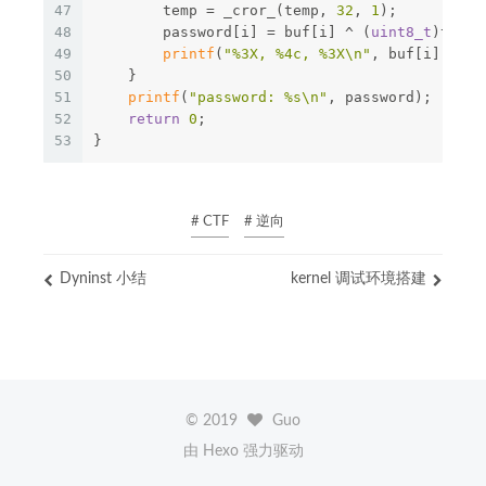
47
        temp = _cror_(temp, 
32
, 
1
);
48
        password[i] = buf[i] ^ (
uint8_t
)temp;
49
printf
(
"%3X, %4c, %3X\n"
, buf[i], (
ui
50
    }
51
printf
(
"password: %s\n"
, password);
52
return
0
;
53
}
# CTF
# 逆向
Dyninst 小结
kernel 调试环境搭建
©
2019
Guo
由 Hexo 强力驱动