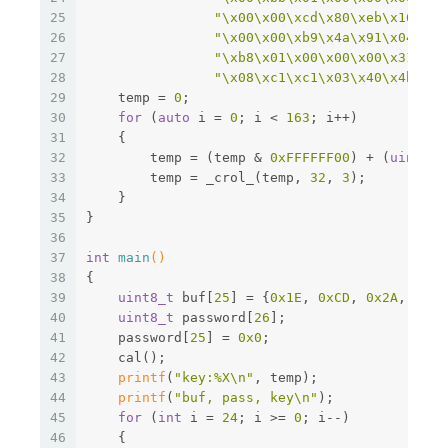
25
"\x00\x00\xcd\x80\xeb\x16\xb8
26
"\x00\x00\xb9\x4a\x91\x04\x08
27
"\xb8\x01\x00\x00\x00\x31\xdb
28
"\x08\xc1\xc1\x03\x40\x4b\x75
29
    temp = 
0
;
30
for
 (
auto
 i = 
0
; i < 
163
; i++)
31
    {
32
        temp = (temp & 
0xFFFFFF00
) + (
uint8_t
33
        temp = _crol_(temp, 
32
, 
3
);
34
    }
35
}
36
37
int
main
()
38
{
39
uint8_t
 buf[
25
] = {
0x1E
, 
0xCD
, 
0x2A
, 
0xD5
40
uint8_t
 password[
26
];
41
    password[
25
] = 
0x0
;
42
    cal();
43
printf
(
"key:%X\n"
, temp);
44
printf
(
"buf, pass, key\n"
);
45
for
 (
int
 i = 
24
; i >= 
0
; i--)
46
    {