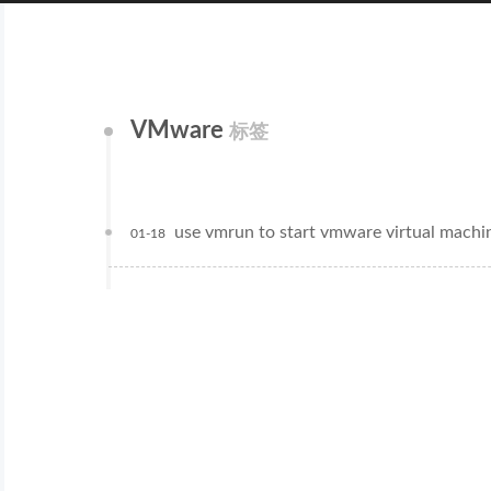
VMware
标签
use vmrun to start vmware virtual machi
01-18