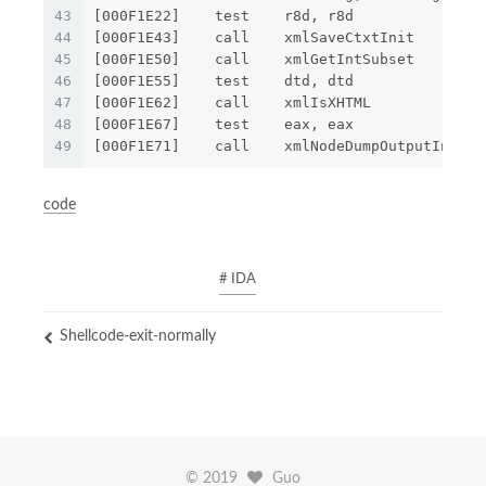
43
[000F1E22]    test    r8d, r8d
44
[000F1E43]    call    xmlSaveCtxtInit
45
[000F1E50]    call    xmlGetIntSubset
46
[000F1E55]    test    dtd, dtd
47
[000F1E62]    call    xmlIsXHTML
48
[000F1E67]    test    eax, eax
49
[000F1E71]    call    xmlNodeDumpOutputIntern
code
# IDA
Shellcode-exit-normally
©
2019
Guo