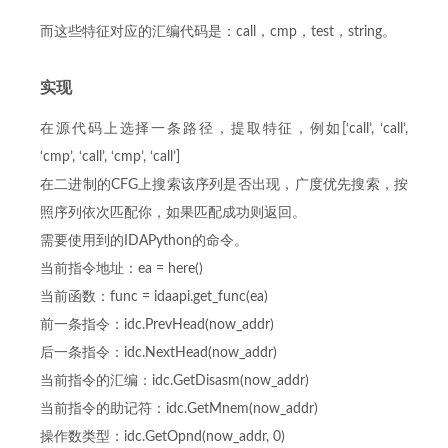
而这些特征对应的汇编代码是：call，cmp，test，string。
实现
在源代码上选择一条路径，提取特征，例如[‘call’, ‘call’,
‘cmp’, ‘call’, ‘cmp’, ‘call’]
在二进制的CFG上搜索该序列是否出现，广度优先搜索，按
照序列依次匹配你，如果匹配成功则返回。
需要使用到的IDAPython的命令。
当前指令地址：ea = here()
当前函数：func = idaapi.get_func(ea)
前一条指令：idc.PrevHead(now_addr)
后一条指令：idc.NextHead(now_addr)
当前指令的汇编：idc.GetDisasm(now_addr)
当前指令的助记符：idc.GetMnem(now_addr)
操作数类型：idc.GetOpnd(now_addr, 0)