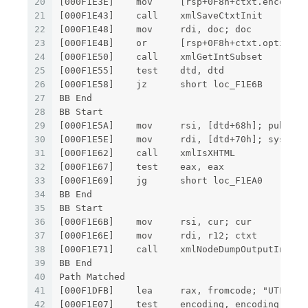
20
[000F1E3E]    mov     [rsp+0F8h+ctxt.encoding
21
[000F1E43]    call    xmlSaveCtxtInit
22
[000F1E48]    mov     rdi, doc; doc
23
[000F1E4B]    or      [rsp+0F8h+ctxt.options]
24
[000F1E50]    call    xmlGetIntSubset
25
[000F1E55]    test    dtd, dtd
26
[000F1E58]    jz      short loc_F1E6B
27
BB End
28
BB Start
29
[000F1E5A]    mov     rsi, [dtd+68h]; publicI
30
[000F1E5E]    mov     rdi, [dtd+70h]; systemI
31
[000F1E62]    call    xmlIsXHTML
32
[000F1E67]    test    eax, eax
33
[000F1E69]    jg      short loc_F1EA0
34
BB End
35
BB Start
36
[000F1E6B]    mov     rsi, cur; cur
37
[000F1E6E]    mov     rdi, r12; ctxt
38
[000F1E71]    call    xmlNodeDumpOutputIntern
39
BB End
40
Path Matched
41
[000F1DFB]    lea     rax, fromcode; "UTF-8"
42
[000F1E07]    test    encoding, encoding