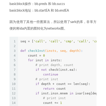
basicblock操作：bb.preds 和 bb.succs
basicblock地址：bb.startEA 和 bb.endEA
因为使用了其他一些图算法，所以使用了sark的库，非常方
便的将ida内置的图转化为networkx图。
1
seq = [
'call'
, 
'call'
, 
'cmp'
, 
'call'
, 
'cmp'
, 
2
3
def
checkInst
(insts, seq, depth)
:
4
    count = 
0
5
for
 inst 
in
 insts:
6
# print depth, count
7
if
not
 check(inst.ea):
8
continue
9
# print inst
10
if
 depth + count == len(seq):
11
return
 count
12
if
 inst.insn.mnem 
in
 ivar[seq[depth +
13
# print inst
14
            count += 
1