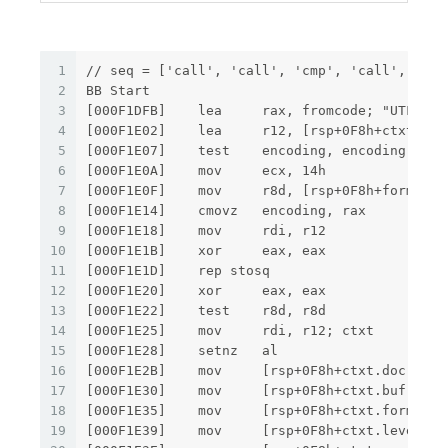
1
// seq = ['call', 'call', 'cmp', 'call', 'cmp
2
BB Start
3
[000F1DFB]    lea     rax, fromcode; "UTF-8"
4
[000F1E02]    lea     r12, [rsp+0F8h+ctxt]
5
[000F1E07]    test    encoding, encoding
6
[000F1E0A]    mov     ecx, 14h
7
[000F1E0F]    mov     r8d, [rsp+0F8h+format]
8
[000F1E14]    cmovz   encoding, rax
9
[000F1E18]    mov     rdi, r12
10
[000F1E1B]    xor     eax, eax
11
[000F1E1D]    rep stosq
12
[000F1E20]    xor     eax, eax
13
[000F1E22]    test    r8d, r8d
14
[000F1E25]    mov     rdi, r12; ctxt
15
[000F1E28]    setnz   al
16
[000F1E2B]    mov     [rsp+0F8h+ctxt.doc], do
17
[000F1E30]    mov     [rsp+0F8h+ctxt.buf], bu
18
[000F1E35]    mov     [rsp+0F8h+ctxt.format],
19
[000F1E39]    mov     [rsp+0F8h+ctxt.level], 