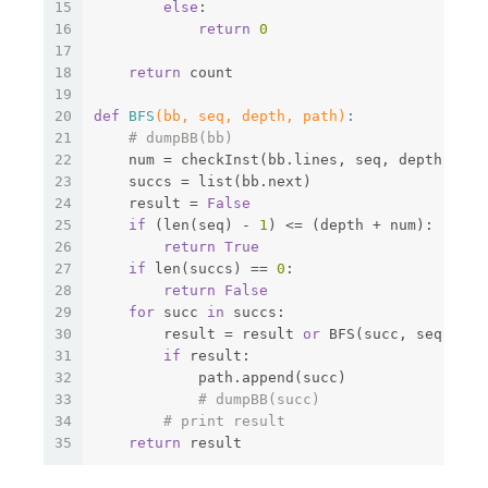
15
else
:
16
return
0
17
18
return
 count
19
20
def
BFS
(bb, seq, depth, path)
:
21
# dumpBB(bb)
22
    num = checkInst(bb.lines, seq, depth)
23
    succs = list(bb.next)
24
    result = 
False
25
if
 (len(seq) - 
1
) <= (depth + num):
26
return
True
27
if
 len(succs) == 
0
:
28
return
False
29
for
 succ 
in
 succs:
30
        result = result 
or
 BFS(succ, seq, dep
31
if
 result:
32
            path.append(succ)
33
# dumpBB(succ)
34
# print result
35
return
 result